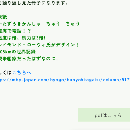
を繰り返し見た冊子になります。
表紙
いたずらきかんしゃ ちゅう ちゅう
座席で電話！？
速度は倍、馬力は3倍!
レイモンド・ローウィ氏がデザイン！
205kmの世界記録
親米国家だったはずなのに…
しくは
こちらへ
tps://mbp-japan.com/hyogo/banyohkagaku/column/517
pdfはこちら