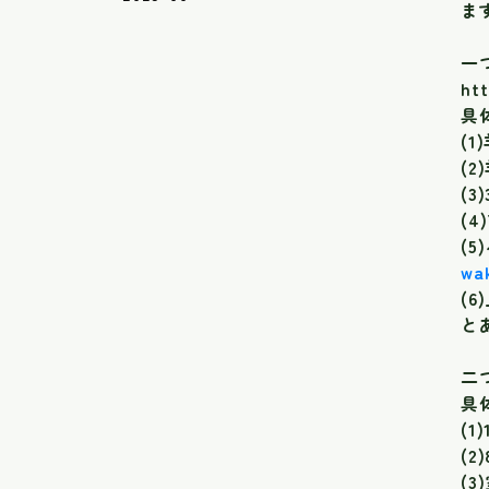
ま
一
ht
具
(
(
(
(
(
wak
(
と
二
具
(
(
(