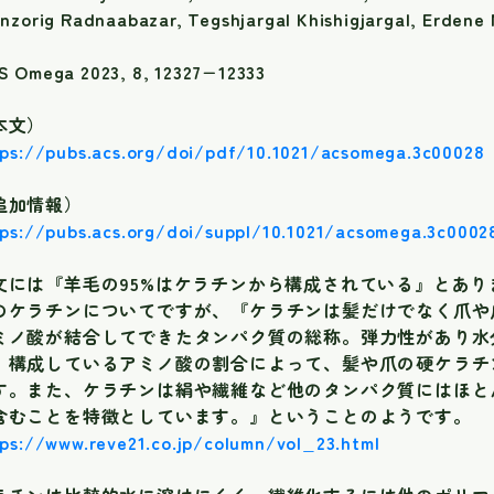
nzorig Radnaabazar, Tegshjargal Khishigjargal, Erdene
S Omega 2023, 8, 12327−12333
本文）
tps://pubs.acs.org/doi/pdf/10.1021/acsomega.3c00028
追加情報）
tps://pubs.acs.org/doi/suppl/10.1021/acsomega.3c000
文には『羊毛の95%はケラチンから構成されている』とあり
のケラチンについてですが、『ケラチンは髪だけでなく爪や
ミノ酸が結合してできたタンパク質の総称。弾力性があり水
、構成しているアミノ酸の割合によって、髪や爪の硬ケラチ
す。また、ケラチンは絹や繊維など他のタンパク質にはほとん
含むことを特徴としています。』ということのようです。
ps://www.reve21.co.jp/column/vol_23.html