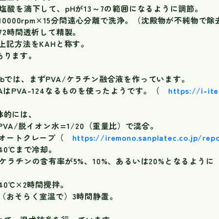
4)塩酸を滴下して、pHが13～7の範囲になるように調節。
5)10000rpm×15分間遠心分離で洗浄。（沈殿物が不純物で
6)72時間透析して精製。
7)上記方法をKAHと称す。
あります。
2bでは、まずPVA/ケラチン融合液を作っています。
VAはPVA-124なるものを使ったようです。（
https://i-it
体的には、
1)PVA/脱イオン水=1/20（重量比）で混合。
2)オートクレーブ（
https://iremono.sanplatec.co.jp/rep
)40℃まで冷却。
4)ケラチンの含有率が5%、10%、あるいは20%となるように
。
)40℃×2時間攪拌。
6)（おそらく室温で）3時間静置。