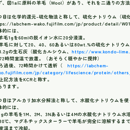
ず、図1aに原料の羊毛（Wool）があり、それを二通りの方
つ目は化学的還元-硫化物法と称して、硫化ナトリウム（
tps://labchem-wako.fujifilm.com/jp/product/deta
体的には、
1)羊毛1gを60mlの脱イオン水に20分浸漬。
2)羊毛に対して20、40、60あるいは80wt.%の硫化ナトリ
3)3.2gの生石灰（酸化カルシウム、
https://www.kondo-lime.
4)72時間室温で放置。（おそらく穏やかに攪拌）
5)ろ過後、72時間かけて透析（
https://labchem-
o.fujifilm.com/jp/category/lifescience/protein/others
6)上記方法をKCRと称す。
あります。
つ目はアルカリ加水分解法と称して、水酸化ナトリウムを使
体的には、
1)1gの羊毛を1M、2M、3Nあるいは4Mの水酸化ナトリウム水溶
2)80℃、マグネチックスターラーで羊毛が完全に溶解するま
3)室温まで冷却。