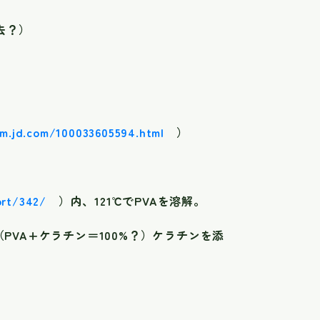
除去？）
em.jd.com/100033605594.html
）
ort/342/
）内、121℃でPVAを溶解。
（PVA+ケラチン＝100%？）ケラチンを添