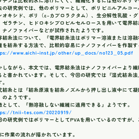
ラチンは比較的水に溶けにくく、繊維化するには他のポリマ
去の研究例では、他のポリマーとして、ポリビニルアルコール
ンオキシド、ポリ（ε-カプロラクタム）、生分解性乳酸・グ
、ゼラチン、ヒドロキシプロピルセルロースを用いて電界紡糸法（elect
、ナノファイバーなどが試作されたようです。
界紡糸法について、『電界紡糸法はポリマー溶液または溶融
維を紡糸する方法で、比較的容易にナノファイバーを作製す
tps://www.aichi-inst.jp/other/up_docs/no123_05.pdf
かしながら、本文では、電界紡糸法はナノファイバーより繊
ると書かれています。そして、今回の研究では『湿式紡糸法
す。
式紡糸とは『紡糸原液を紡糸ノズルから押し出し液中にて凝
』のようです。
徴として、『熱溶融しない繊維に適用できる』ようです。
ps://tnii-tes.com/20220919/
回の研究例ではポリマーとしてPVAを用いているのですが、
1に作業の流れが描かれています。