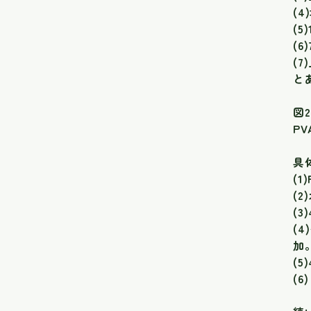
(
(
(
(
と
図
P
具
(
(
(3
(
加
(5
(