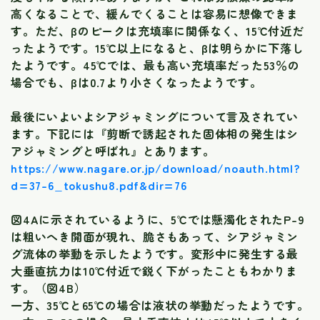
高くなることで、緩んでくることは容易に想像できま
す。ただ、βのピークは充填率に関係なく、15℃付近だ
ったようです。15℃以上になると、βは明らかに下落し
たようです。45℃では、最も高い充填率だった53％の
場合でも、βは0.7より小さくなったようです。
最後にいよいよシアジャミングについて言及されてい
ます。下記には『剪断で誘起された固体相の発生はシ
アジャミングと呼ばれ』とあります。
https://www.nagare.or.jp/download/noauth.html?
d=37-6_tokushu8.pdf&dir=76
図4Aに示されているように、5℃では懸濁化されたP-9
は粗いへき開面が現れ、脆さもあって、シアジャミン
グ流体の挙動を示したようです。変形中に発生する最
大垂直抗力は10℃付近で鋭く下がったこともわかりま
す。（図4B）
一方、35℃と65℃の場合は液状の挙動だったようです。