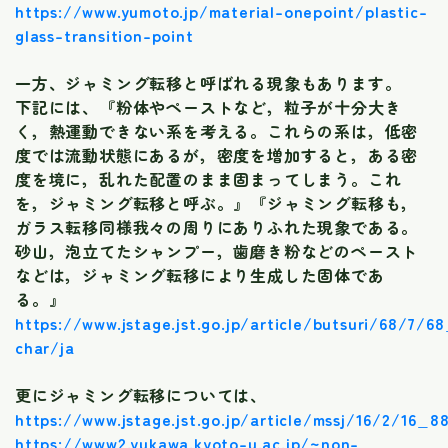
https://www.yumoto.jp/material-onepoint/plastic-
glass-transition-point
一方、ジャミング転移と呼ばれる現象もあります。
下記には、『粉体やペーストなど，粒子が十分大き
く，熱運動できない系を考える。これらの系は，低密
度では流動状態にあるが，密度を増加すると，ある密
度を境に，乱れた配置のまま固まってしまう。これ
を，ジャミング転移と呼ぶ。』『ジャミング転移も，
ガラス転移同様我々の周りにありふれた現象である。
砂山，泡立てたシャンプー，歯磨き粉などのペースト
などは，ジャミング転移により生成した固体であ
る。』
https://www.jstage.jst.go.jp/article/butsuri/68/7
char/ja
更にジャミング転移については、
https://www.jstage.jst.go.jp/article/mssj/16/2/16_
https://www2.yukawa.kyoto-u.ac.jp/~non-