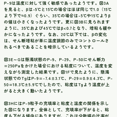
P-9は温度に対して強く敏感であったようです。図3A
を見ると、βは-5℃と15℃の場合はほぼ同じで1.0（15℃
より下で≈0.9）ぐらい、35℃の場合は-5℃や15℃よりβ
の値は小さくなったようです。更に図3Bに見られます
ように、35℃および45℃ではβ<0.7となり、増粘も緩や
かになったようです。なお、20℃以下では、βの変化
は、せん断増粘が単に温度調節のみでコントロールさ
れるべきであることを暗示しているようです。
図3E～Gは懸濁状態のP-9、P-29、P-50にせん断力
=250Paをかけた場合における粘度について、温度を変
えながら測定した結果です。図1Fで見たように、懸濁
状態でのTgはP-9=-7.4±3.1℃、P-29=0.9±4.3℃、P-
50=18.3℃±5.9℃でしたので、粘度はTgより温度が上
がると大きく動いたようです。
図3HにはP-9粒子の充填率と粘度と温度の関係を示し
た図になります。全体として、充填率が下がると、粘
度も下がる傾向にありますが、これは分散媒の比率が