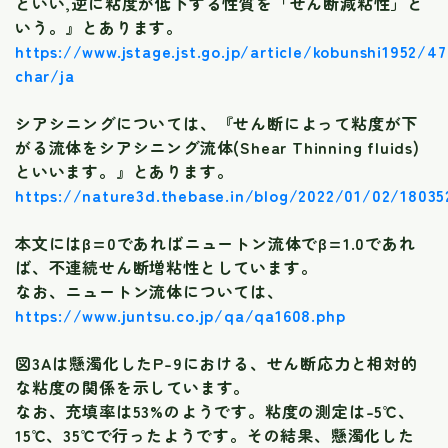
といい,逆に粘度が低下する性質を「せん断減粘性」と
いう。』とあります。
https://www.jstage.jst.go.jp/article/kobunshi1952
char/ja
シアシニングについては、『せん断によって粘度が下
がる流体をシアシニング流体(Shear Thinning fluids)
といいます。』とあります。
https://nature3d.thebase.in/blog/2022/01/02/18035
本文にはβ=0であればニュートン流体でβ=1.0であれ
ば、不連続せん断増粘性としています。
なお、ニュートン流体については、
https://www.juntsu.co.jp/qa/qa1608.php
図3Aは懸濁化したP-9における、せん断応力と相対的
な粘度の関係を示しています。
なお、充填率は53%のようです。粘度の測定は-5℃、
15℃、35℃で行ったようです。その結果、懸濁化した