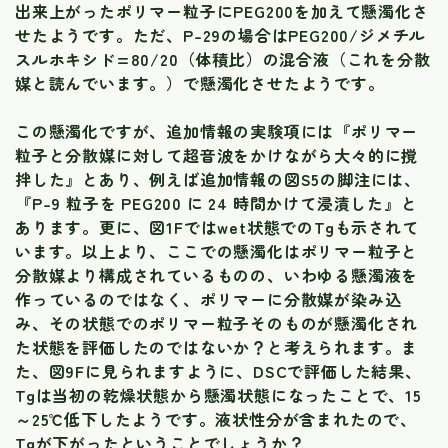
出来上がったポリマー粒子にPEG200を加えて懸濁化さ
せたようです。ただ、P-29の場合はPEG200/ジメチル
スルホキシド=80/20（体積比）の混合液（これを分散
媒と読んでいます。）で懸濁化させたようです。
この懸濁化ですが、追加情報の実験項には『ポリマー
粒子と分散媒に対して超音波をかけながら大々的に撹
拌した』とあり、例えば追加情報の図S5の脚注には、
『P-9 粒子を PEG200 に 24 時間かけて浸漬した』と
あります。更に、図1Fではwet状態でのTgも示されて
います。以上より、ここでの懸濁化はポリマー粒子と
分散媒より構成されているものの、いわゆる懸濁液を
作っているのではなく、ポリマーに分散媒が染み込
み、その状態でのポリマー粒子そのものが懸濁化され
た状態を評価したのではないか？と考えられます。ま
た、図9Fに見られますように、DSCで評価した結果、
Tgは当初の乾燥状態から懸濁状態になったことで、15
～25℃低下したようです。液状性分が含まれたので、
Tgが下がったということでしょうか？