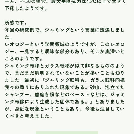
一方、P-50の場合、最大垂直抗力は45℃以上で大きく
下落したようです。
所感です。
今回の研究例で、ジャミングという言葉に遭遇しまし
た。
レオロジーという学問領域のようですが、このレオロ
ジー、一見すると曖昧な部分もあり、そこが奥深いと
ころのようです。
ジャミング転移とガラス転移が似て非なるもののよう
で、まだまだ解明されていないことが多いことも知り
ました。最初に『ジャミング転移も、ガラス転移同様
我々の周りにありふれた現象である。砂山、泡立てた
シャンプー、歯磨き粉などのペーストなどは、ジャミ
ング転移により生成した固体である。』とありました
が、身近な現象ということもあり、今後も注目してい
くべきと考えました。