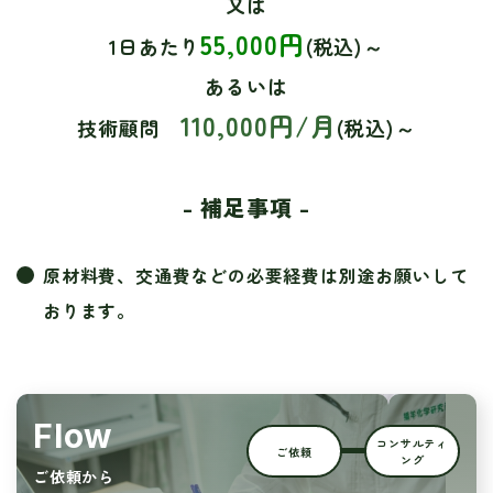
又は
55,000円
1日あたり
(税込)～
あるいは
110,000円/月
技術顧問
(税込)～
- 補足事項 -
原材料費、交通費などの必要経費は別途お願いして
おります。
Flow
コンサルティ
ご依頼
ング
ご依頼から